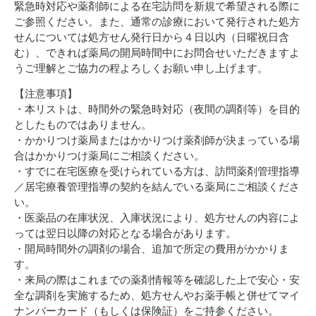
緊急時対応や薬剤師による在宅訪問を新規で希望される際に
ご参照ください。また、通常の診療において発行された処方
せんについては処方せん発行日から４日以内（日曜祝日含
む）、できれば薬局の開局時間中にお問合せいただきますよ
うご理解とご協力の程よろしくお願い申し上げます。
【注意事項】
・本リストは、時間外の緊急時対応（夜間の調剤等）を目的
としたものではありません。
・かかりつけ薬局またはかかりつけ薬剤師が決まっている場
合はかかりつけ薬局にご相談ください。
・すでに在宅医療を受けられている方は、訪問薬剤管理指導
／居宅療養管理指導の契約を結んでいる薬局にご相談くださ
い。
・医薬品の在庫状況、入庫状況により、処方せんの内容によ
っては翌日以降の対応となる場合があります。
・開局時間外の調剤の場合、追加で所定の費用がかかりま
す。
・来局の際はこれまでの薬剤情報等を確認した上で安心・安
全な調剤を実施するため、処方せんやお薬手帳と併せてマイ
ナンバーカード（もしくは保険証）をご持参ください。