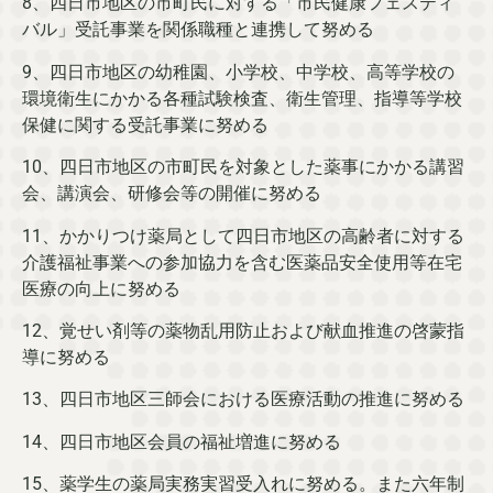
8、四日市地区の市町民に対する「市民健康フェスティ
バル」受託事業を関係職種と連携して努める
9、四日市地区の幼稚園、小学校、中学校、高等学校の
環境衛生にかかる各種試験検査、衛生管理、指導等学校
保健に関する受託事業に努める
10、四日市地区の市町民を対象とした薬事にかかる講習
会、講演会、研修会等の開催に努める
11、かかりつけ薬局として四日市地区の高齢者に対する
介護福祉事業への参加協力を含む医薬品安全使用等在宅
医療の向上に努める
12、覚せい剤等の薬物乱用防止および献血推進の啓蒙指
導に努める
13、四日市地区三師会における医療活動の推進に努める
14、四日市地区会員の福祉増進に努める
15、薬学生の薬局実務実習受入れに努める。また六年制